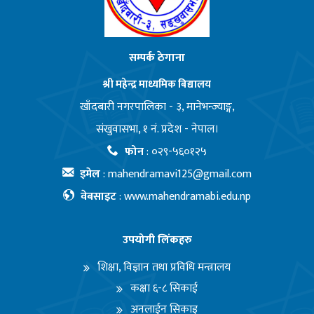
सम्पर्क ठेगाना
श्री महेन्द्र माध्यमिक बिद्यालय
खाँदबारी नगरपालिका - ३, मानेभन्ज्याङ्ग,
संखुवासभा, १ नं. प्रदेश - नेपाल।
फोन
:
०२९-५६०१२५
इमेल
:
mahendramavi125@gmail.com
वेबसाइट
:
www.mahendramabi.edu.np
उपयोगी लिंकहरु
शिक्षा, विज्ञान तथा प्रविधि मन्त्रालय
कक्षा ६-८ सिकाई
अनलाईन सिकाइ