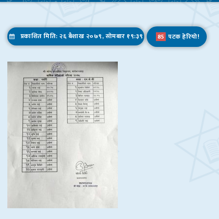
Admission Open
प्रकाशित मिति: २६ बैशाख २०७९, सोमबार १९:३९
85
पटक हेरियो!
Admission Open – 2077
सूचना प्रविधि सम्बन्धि अनलाईन तालिममा सहभागिताका लागि आवेदन फारम
ICT कक्षा,एउटा ४ काेठे पक्की भवनकाे उदघाटन, अर्काे ४ काेठे पक्की भवनकाे माननीय ज्यूहरूबाट शिलान्यास केहि झलकहरू
I.Sc. Ag. प्रथम बर्षमा सफल हुनुहुने सम्पूर्ण विधार्थीहरुलाई हार्दिक बधाई तथा शुभकामना।
शिक्षक कोरोना विवरण
बिद्यार्थी सिकाइ सहजीकरण निर्देशिका – २०७७
शिकाई उपलब्धि- २०७६
शिक्षकले सम्पत्ति विवरण बुझाउने सम्बन्धमा ।
टिपिडि तालिमको फाराम भर्ने सम्बन्धमा ।