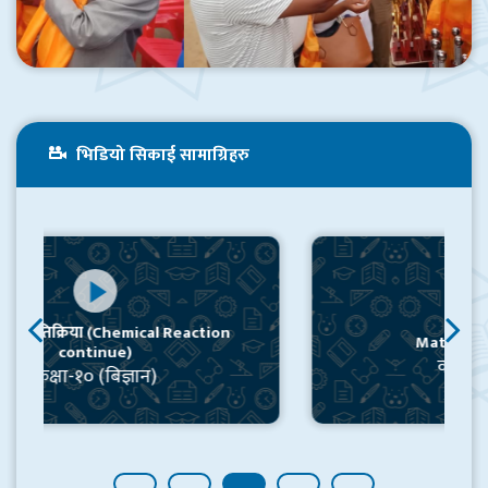
कृषि प्रि-डिप्लोमा (बाली विज्ञान) तर्फ २०८१/८२ का लागी संचालित प्रवेश परीक्षाको नतिजा।
१९ श्रावण २०८१, शनिबार १८:१६
शैक्षिक सत्र २०८१/८२ भर्नाका लागि प्रधानाध्यापक बाट जानकारीमुलक सन्देश !!
२४ असार २०८१, आईतवार १०:४६
भिडियो सिकाई सामाग्रिहरु
२०८१ काे प्रथम त्रैमासिक परीक्षा आज असार ११ बाट शुरु हुदैछ । सबैमा उत्कृष्टताका लागि शुभकामना
१२ असार २०८१, मंगलवार ०९:१९
प्राविधिक शिक्षा: गरेर सिक्ने, सिकेर कमाउने र सीप विकासमा रमाउने
९ माघ २०८०, मंगलवार १९:२१
हाल सम्म नि:शुल्क ट्रयाकसुट वितरणकाे साझा अभियानमा जाेडिनुहुने महानुभावहरु प्रति आभारी छाैं ।
Math – Trigonometry
९ माघ २०८०, मंगलवार १९:०९
कक्षा-१० (गणित)
डा. गुप्त बहादुर श्रेष्ठबाट प्राप्त सहयाेग, न्यानाे स्वेटर वितरण २०८० माघ ७
९ माघ २०८०, मंगलवार १९:०२
२०७५ बाट शुरु गरेकाे ३ वर्षे कृषि डिप्लोमाका २ व्याच २०७८ मा १८ जना र २०७९ मा २३ जना नियमित समुहबाट उत्तीर्ण
१२ असार २०८०, मंगलवार ०६:१४