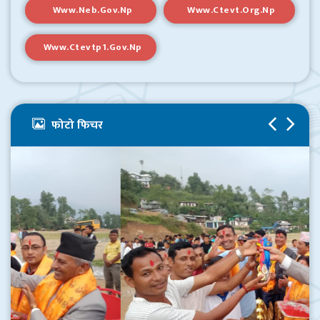
Www.neb.gov.np
Www.ctevt.org.np
कृषि (वाली विज्ञान) अन्तर्गत डिप्लोमा २०८०/८१ ब्याचको दोश्रो सेमेष्टरको (नियमित तथा आंशिक) नतिजा। दुबैमा शत प्रतिशत उत्तीर्ण।
१५ असार २०८२, आईतवार १४:०३
Www.ctevtp1.gov.np
२०८१/८२ को कक्षा ११ को नतिजा तथा ग्रेडबृद्धि पूरक परीक्षा सम्बन्धी सुचना
५ असार २०८२, बिहीबार ०८:१९
२०८२ को भर्ना तथा कक्षा सञ्चालन सम्बन्धी सुचना
२८ चैत्र २०८१, शुक्रबार ०८:४०
फोटो फिचर
शैक्षिक सत्र २०८१ को अन्तिम परीक्षाको नतिजा प्रकाशन
२७ चैत्र २०८१, बिहीबार ०७:२८
अन्तिम परीक्षाको नतिजा २०८१ (कक्षा नर्सरी – ५)
१९ चैत्र २०८१, बुधबार २१:५३
शुभकामना सन्देश
१९ आश्विन २०८१, शनिबार १२:४८
हाम्रो विद्यालय, राम्रो विद्यालय विद्यालय र गतिविधिहरु ८०/८१
३ भाद्र २०८१, सोमबार २१:३३