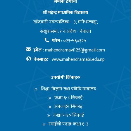
सम्पर्क ठेगाना
श्री महेन्द्र माध्यमिक बिद्यालय
खाँदबारी नगरपालिका - ३, मानेभन्ज्याङ्ग,
संखुवासभा, १ नं. प्रदेश - नेपाल।
फोन
:
०२९-५६०१२५
इमेल
:
mahendramavi125@gmail.com
वेबसाइट
:
www.mahendramabi.edu.np
उपयोगी लिंकहरु
शिक्षा, विज्ञान तथा प्रविधि मन्त्रालय
कक्षा ६-८ सिकाई
अनलाईन सिकाइ
कक्षा ९-१० सिकाई
रमाईलो पढाइ-कक्षा १-३