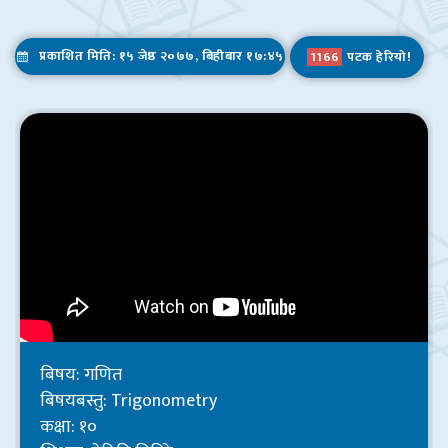
शिकाई उपलब्धि- २०७६
प्रकाशित मिति: १५ जेष्ठ २०७७, बिहीबार १७:४५
1166
पटक हेरियो!
शिक्षकले सम्पत्ति विवरण बुझाउने सम्बन्धमा ।
टिपिडि तालिमको फाराम भर्ने सम्बन्धमा ।
Admission Open
Admission Open – 2077
बिषय: गणित
बिषयबस्तु: Trigonometry
कक्षा: १०