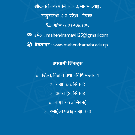
खाँदबारी नगरपालिका - ३, मानेभन्ज्याङ्ग,
संखुवासभा, १ नं. प्रदेश - नेपाल।
फोन
:
०२९-५६०१२५
इमेल
:
mahendramavi125@gmail.com
वेबसाइट
:
www.mahendramabi.edu.np
उपयोगी लिंकहरु
शिक्षा, विज्ञान तथा प्रविधि मन्त्रालय
कक्षा ६-८ सिकाई
अनलाईन सिकाइ
कक्षा ९-१० सिकाई
रमाईलो पढाइ-कक्षा १-३