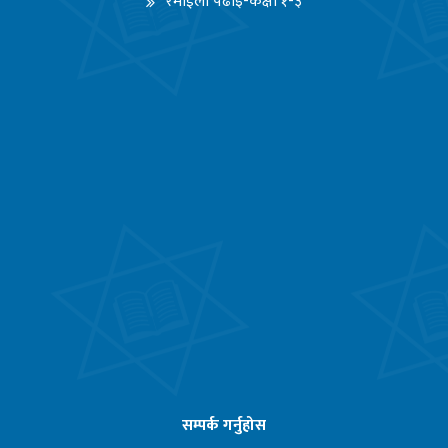
रमाईलो पढाइ-कक्षा १-३
सम्पर्क गर्नुहोस