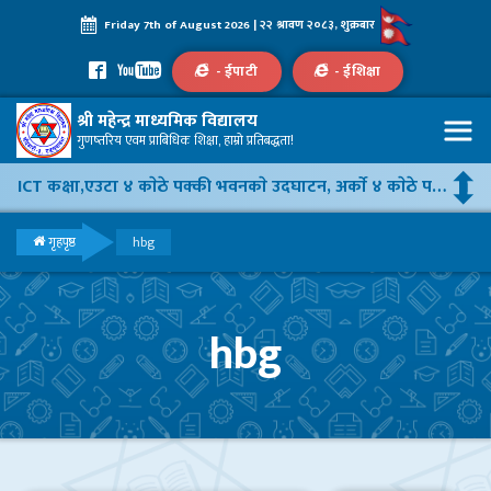
Friday 7th of August 2026 | २२ श्रावण २०८३, शुक्रबार
- ईपाटी
- ईशिक्षा
Admission Open – 2077
श्री महेन्द्र माध्यमिक विद्यालय
सूचना प्रविधि सम्बन्धि अनलाईन तालिममा सहभागिताका लागि आवेदन फारम
गुणष्तरिय एवम प्राबिधिक शिक्षा, हाम्रो प्रतिबद्धता!
ICT कक्षा,एउटा ४ काेठे पक्की भवनकाे उदघाटन, अर्काे ४ काेठे पक्की भवनकाे माननीय ज्यूहरूबाट शिलान्यास केहि झलकहरू
I.Sc. Ag. प्रथम बर्षमा सफल हुनुहुने सम्पूर्ण विधार्थीहरुलाई हार्दिक बधाई तथा शुभकामना।
गृहपृष्ठ
hbg
शिक्षक कोरोना विवरण
hbg
बिद्यार्थी सिकाइ सहजीकरण निर्देशिका – २०७७
शिकाई उपलब्धि- २०७६
शिक्षकले सम्पत्ति विवरण बुझाउने सम्बन्धमा ।
टिपिडि तालिमको फाराम भर्ने सम्बन्धमा ।