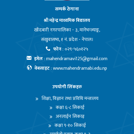
सम्पर्क ठेगाना
श्री महेन्द्र माध्यमिक बिद्यालय
खाँदबारी नगरपालिका - ३, मानेभन्ज्याङ्ग,
संखुवासभा, १ नं. प्रदेश - नेपाल।
फोन
:
०२९-५६०१२५
इमेल
:
mahendramavi125@gmail.com
वेबसाइट
:
www.mahendramabi.edu.np
उपयोगी लिंकहरु
शिक्षा, विज्ञान तथा प्रविधि मन्त्रालय
कक्षा ६-८ सिकाई
अनलाईन सिकाइ
कक्षा ९-१० सिकाई