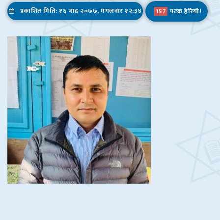
प्रकाशित मिति: १६ भाद्र २०७७, मंगलवार १२:३४
157
पटक हेरियो!
Admission Open
Admission Open – 2077
सूचना प्रविधि सम्बन्धि अनलाईन तालिममा सहभागिताका लागि आवेदन फारम
ICT कक्षा,एउटा ४ काेठे पक्की भवनकाे उदघाटन, अर्काे ४ काेठे पक्की भवनकाे माननीय ज्यूहरूबाट शिलान्यास केहि झलकहरू
I.Sc. Ag. प्रथम बर्षमा सफल हुनुहुने सम्पूर्ण विधार्थीहरुलाई हार्दिक बधाई तथा शुभकामना।
शिक्षक कोरोना विवरण
बिद्यार्थी सिकाइ सहजीकरण निर्देशिका – २०७७
शिकाई उपलब्धि- २०७६
शिक्षकले सम्पत्ति विवरण बुझाउने सम्बन्धमा ।
टिपिडि तालिमको फाराम भर्ने सम्बन्धमा ।