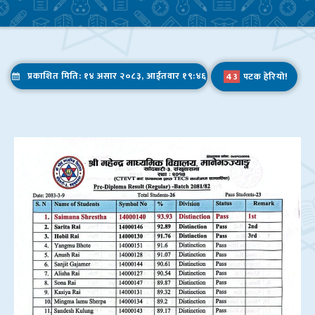
ICT कक्षा,एउटा ४ काेठे पक्की भवनकाे उदघाटन, अर्काे ४ काेठे पक्की भवनकाे माननीय ज्यूहरूबाट शिलान्यास केहि झलकहरू
I.Sc. Ag. प्रथम बर्षमा सफल हुनुहुने सम्पूर्ण विधार्थीहरुलाई हार्दिक बधाई तथा शुभकामना।
प्रकाशित मिति: १४ असार २०८३, आईतवार १९:४६
43
पटक हेरियो!
शिक्षक कोरोना विवरण
बिद्यार्थी सिकाइ सहजीकरण निर्देशिका – २०७७
शिकाई उपलब्धि- २०७६
शिक्षकले सम्पत्ति विवरण बुझाउने सम्बन्धमा ।
टिपिडि तालिमको फाराम भर्ने सम्बन्धमा ।
Admission Open
Admission Open – 2077