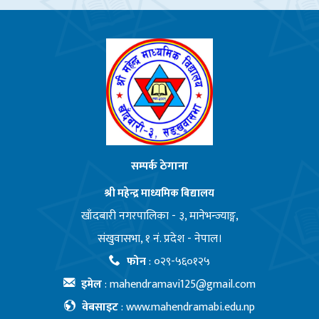
सम्पर्क ठेगाना
श्री महेन्द्र माध्यमिक बिद्यालय
खाँदबारी नगरपालिका - ३, मानेभन्ज्याङ्ग,
संखुवासभा, १ नं. प्रदेश - नेपाल।
फोन
:
०२९-५६०१२५
इमेल
:
mahendramavi125@gmail.com
वेबसाइट
:
www.mahendramabi.edu.np